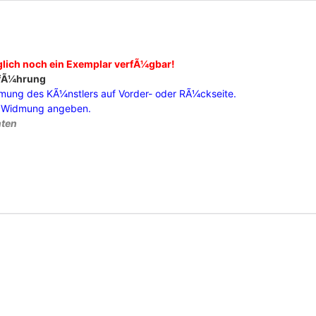
glich noch ein Exemplar verfÃ¼gbar!
fÃ¼hrung
dmung des KÃ¼nstlers auf Vorder- oder RÃ¼ckseite.
er Widmung angeben.
nten