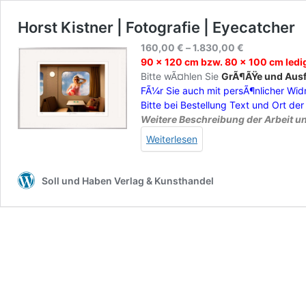
Horst Kistner | Fotografie | Eyecatcher
160,00
€
–
1.830,00
€
90 x 120 cm bzw. 80 x 100 cm ledi
Bitte wÃ¤hlen Sie
GrÃ¶ÃŸe und Aus
FÃ¼r Sie auch mit persÃ¶nlicher Wi
Bitte bei Bestellung Text und Ort d
Weitere Beschreibung der Arbeit u
Weiterlesen
Soll und Haben Verlag & Kunsthandel